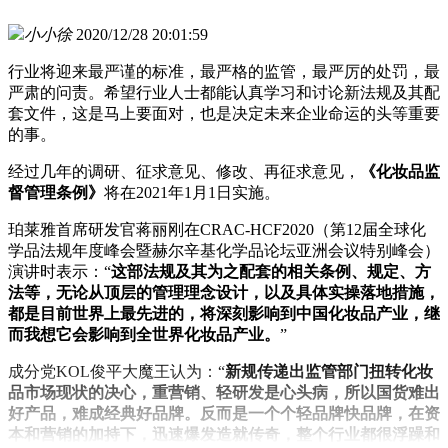
小小徐
2020/12/28 20:01:59
行业将迎来最严谨的标准，最严格的监管，最严厉的处罚，最
严肃的问责。希望行业人士都能认真学习和讨论新法规及其配
套文件，这是马上要面对，也是决定未来企业命运的头等重要
的事。
经过几年的调研、征求意见、修改、再征求意见，
《化妆品监
督管理条例》
将在2021年1月1日实施。
珀莱雅首席研发官蒋丽刚在CRAC-HCF2020（第12届全球化
学品法规年度峰会暨赫尔辛基化学品论坛亚洲会议特别峰会）
演讲时表示：“
这部法规及其为之配套的相关条例、规定、方
法等，无论从顶层的管理理念设计，以及具体实操落地措施，
都是目前世界上最先进的，将深刻影响到中国化妆品产业，继
而我想它会影响到全世界化妆品产业。
”
成分党KOL俊平大魔王认为：“
新规传递出监管部门扭转化妆
品市场现状的决心，重营销、轻研发是心头病，所以国货难出
好产品，难成经典好品牌。
反而是一个个轻品牌快品牌，在资
本和营销的加持下，迅速爆发造就传奇，整个行业都很浮躁和