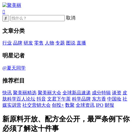
取消
文章分类
行业
品牌
研发
零售
人物
专题
图说
直播
明星记者
@夏天同学
推荐栏目
快讯
聚美丽精选
聚美丽大会
全球新品速递
成分特辑
谈资
皮
肤科学百人论坛
抖音
文君下午茶
科学品牌
东方香
中国妆
社
媒实训营
社交营销大会
创投+
数聚
全球资讯
IPO
财报
新原料开放、配方全公开，最严条例下你
必须了解这十件事