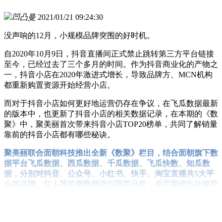
凹凸曼
2021/01/21 09:24:30
没声响的12月，小规模品牌突围的好时机。
自2020年10月9日，抖音直播间正式禁止跳转第三方平台链接
至今，已经过去了三个多月的时间。作为抖音商业化的产物之
一，抖音小店在2020年激进式增长，导致品牌方、MCN机构
都重新购置资源开始经营小店。
而对于抖音小店如何更好地运营仍存在争议，在飞瓜数据最新
的版本中，也更新了抖音小店的相关数据记录，在本期的《数
聚》中，聚美丽首次带来抖音小店TOP20榜单，共同了解销量
靠前的抖音小店都有哪些秘诀。
聚美丽联合面朝科技推出全新《数聚》栏目，结合面朝旗下数
据平台飞瓜数据、西瓜数据、千瓜数据、飞瓜快数、知瓜数
据，分别对抖音、公众号、小红书、快手、淘宝直播共5大平
台的品牌、红人等监测数据进行跟踪分析，并定期推出社媒平
台数据监测报告，解答尾部红人带货特点，以及与品牌的结合
法。