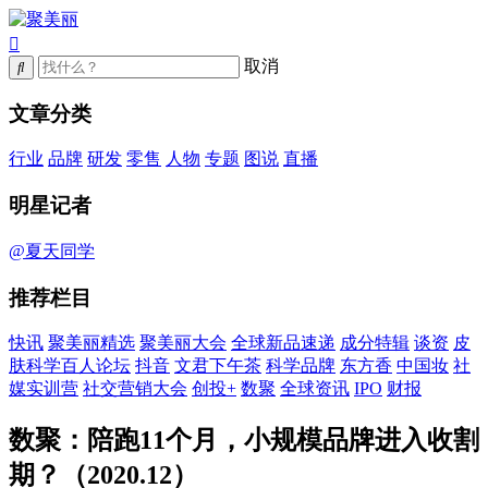
取消
文章分类
行业
品牌
研发
零售
人物
专题
图说
直播
明星记者
@夏天同学
推荐栏目
快讯
聚美丽精选
聚美丽大会
全球新品速递
成分特辑
谈资
皮
肤科学百人论坛
抖音
文君下午茶
科学品牌
东方香
中国妆
社
媒实训营
社交营销大会
创投+
数聚
全球资讯
IPO
财报
数聚：陪跑11个月，小规模品牌进入收割
期？（2020.12）