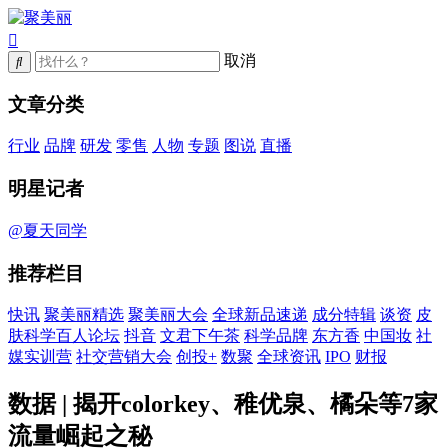
取消
文章分类
行业
品牌
研发
零售
人物
专题
图说
直播
明星记者
@夏天同学
推荐栏目
快讯
聚美丽精选
聚美丽大会
全球新品速递
成分特辑
谈资
皮
肤科学百人论坛
抖音
文君下午茶
科学品牌
东方香
中国妆
社
媒实训营
社交营销大会
创投+
数聚
全球资讯
IPO
财报
数据 | 揭开colorkey、稚优泉、橘朵等7家
流量崛起之秘