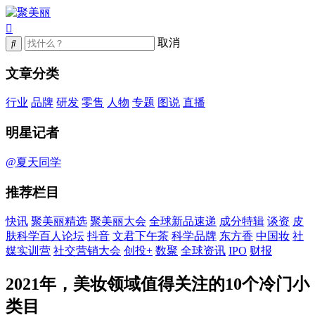
取消
文章分类
行业
品牌
研发
零售
人物
专题
图说
直播
明星记者
@夏天同学
推荐栏目
快讯
聚美丽精选
聚美丽大会
全球新品速递
成分特辑
谈资
皮
肤科学百人论坛
抖音
文君下午茶
科学品牌
东方香
中国妆
社
媒实训营
社交营销大会
创投+
数聚
全球资讯
IPO
财报
2021年，美妆领域值得关注的10个冷门小
类目