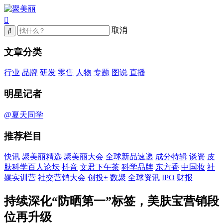
取消
文章分类
行业
品牌
研发
零售
人物
专题
图说
直播
明星记者
@夏天同学
推荐栏目
快讯
聚美丽精选
聚美丽大会
全球新品速递
成分特辑
谈资
皮
肤科学百人论坛
抖音
文君下午茶
科学品牌
东方香
中国妆
社
媒实训营
社交营销大会
创投+
数聚
全球资讯
IPO
财报
持续深化“防晒第一”标签，美肤宝营销段
位再升级