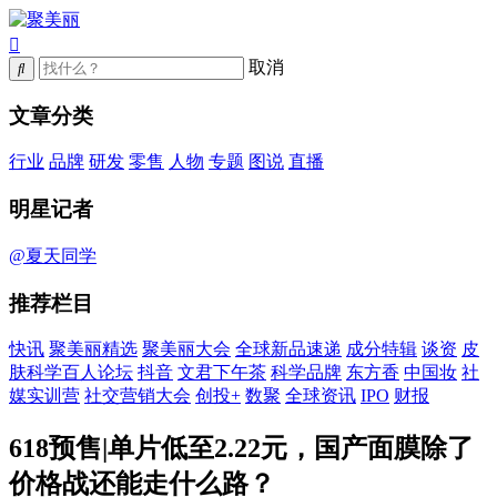
取消
文章分类
行业
品牌
研发
零售
人物
专题
图说
直播
明星记者
@夏天同学
推荐栏目
快讯
聚美丽精选
聚美丽大会
全球新品速递
成分特辑
谈资
皮
肤科学百人论坛
抖音
文君下午茶
科学品牌
东方香
中国妆
社
媒实训营
社交营销大会
创投+
数聚
全球资讯
IPO
财报
618预售|单片低至2.22元，国产面膜除了
价格战还能走什么路？