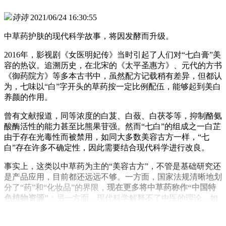
诗诗
2021/06/24 16:30:55
中草药护肤的现代科学故事，将因发酵而升级。
2016年，影视剧《女医明妃传》当时引起了人们对“七白膏”美
容的热议。追溯历史，在北宋的《太平圣惠方》、元代的方书
《御药院方》等多本古书中，虽然配方记载稍有差异，但都认
为，七味以“白”字开头的草药按一定比例配伍，能够起到美白
养颜的作用。
曾有文献报道，同等浓度的白芨、白蔹、白茯苓等，抑制酪氨
酸酶活性的能力甚至比熊果苷强。然而“七白”的组成之一白芷
由于存在光毒性而被禁用，如同大多数美容古方一样，“七
白”存在许多不确定性，因此需要结合现代科学进行改良。
事实上，这类以中草药为主的“美容古方”，不管是基础研究还
是产品应用，目前都还远远不够。一方面，国家法规清晰地划
分了“药”和“化妆品”的界限，
现在更多将中草药称作“中国特
色植物资源”
；另一方面，现代科学解释不了中医的理论，如
何进行产品功效宣称和系统论证亟待解决，同时还存在技术开
发困难、安全性难以确认的问题。