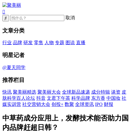
取消
文章分类
行业
品牌
研发
零售
人物
专题
图说
直播
明星记者
@夏天同学
推荐栏目
快讯
聚美丽精选
聚美丽大会
全球新品速递
成分特辑
谈资
皮
肤科学百人论坛
抖音
文君下午茶
科学品牌
东方香
中国妆
社
媒实训营
社交营销大会
创投+
数聚
全球资讯
IPO
财报
中草药成分应用上，发酵技术能否助力国
内品牌赶超日韩？