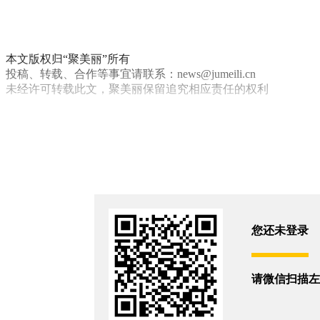
本文版权归“聚美丽”所有
投稿、转载、合作等事宜请联系：news@jumeili.cn
未经许可转载此文，聚美丽保留追究相应责任的权利
社媒营销
你和11023位朋友浏览了这篇文章
评论
您还没有登录,
打开微信扫码登录
您还未登录
相关新闻
请微信扫描左
美妆创始人为何集体下场做IP了？