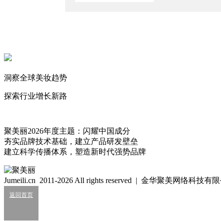
2025/6/6
全网热销百万产品“暴雷”?百万粉丝美妆博主发出“灵魂拷问”
2024/3/28
麦芽传媒合伙人冉旭：机构、品牌如何“合谋”抓住短剧风口？
2023/12/30
洞察全球美妆趋势
珀莱雅、韩束、丸美入局，微短剧成新流量密码？
2023/9/28
探索行业增长新路
木头
一块正在雕琢的木头
542
聚美丽2026年度主题：闪耀中国成分
夯实品牌技术基础，建立产品研发壁垒
建立科学传播体系，塑造新时代强势品牌
细胞级抗衰：功效护肤的下一轮大风口？
2026/07/24
Jumeili.cn 2011-2026 All rights reserved | 金华聚美网络科
业绩大涨，皮肤科巨头杀入全球美妆十强？
返回首页
2026/07/24
知名美妆进口商负债累累陷经营异常