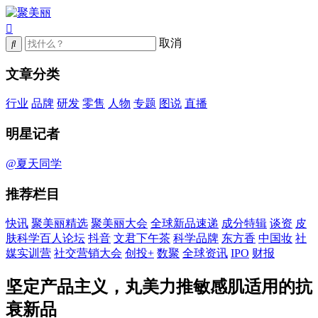
取消
文章分类
行业
品牌
研发
零售
人物
专题
图说
直播
明星记者
@夏天同学
推荐栏目
快讯
聚美丽精选
聚美丽大会
全球新品速递
成分特辑
谈资
皮
肤科学百人论坛
抖音
文君下午茶
科学品牌
东方香
中国妆
社
媒实训营
社交营销大会
创投+
数聚
全球资讯
IPO
财报
坚定产品主义，丸美力推敏感肌适用的抗
衰新品