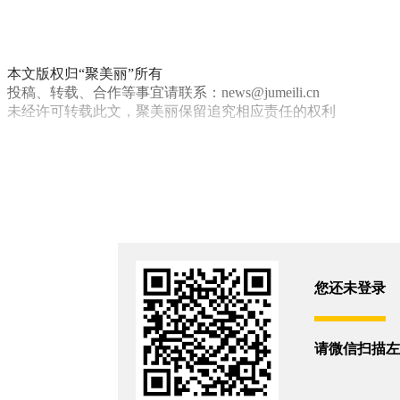
本文版权归“聚美丽”所有
投稿、转载、合作等事宜请联系：news@jumeili.cn
未经许可转载此文，聚美丽保留追究相应责任的权利
国货
你和7075位朋友浏览了这篇文章
评论
您还没有登录,
打开微信扫码登录
您还未登录
相关新闻
请微信扫描左
200-300元：国货美妆的宿命牢笼？