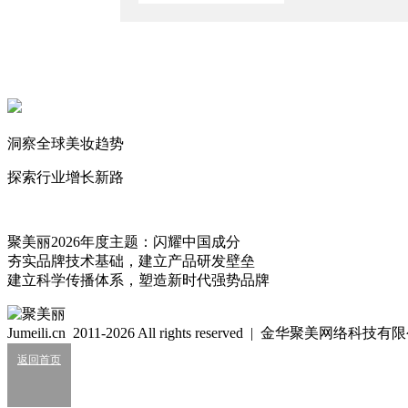
2026/6/25
国货美妆的50亿，更多是靠销量硬堆出来的？
2026/6/1
负债千万，丸美代工厂宣告破产
2026/5/23
洞察全球美妆趋势
林清轩首次挤上榜！国货美妆TOP榜迎巨变
2026/4/28
探索行业增长新路
晓伊
仰望星空，脚踏实地。
165
聚美丽2026年度主题：闪耀中国成分
夯实品牌技术基础，建立产品研发壁垒
建立科学传播体系，塑造新时代强势品牌
细胞级抗衰：功效护肤的下一轮大风口？
2026/07/24
Jumeili.cn 2011-2026 All rights reserved | 金华聚美网络科
业绩大涨，皮肤科巨头杀入全球美妆十强？
返回首页
2026/07/24
知名美妆进口商负债累累陷经营异常