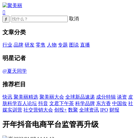
取消
文章分类
行业
品牌
研发
零售
人物
专题
图说
直播
明星记者
@夏天同学
推荐栏目
快讯
聚美丽精选
聚美丽大会
全球新品速递
成分特辑
谈资
皮
肤科学百人论坛
抖音
文君下午茶
科学品牌
东方香
中国妆
社
媒实训营
社交营销大会
创投+
数聚
全球资讯
IPO
财报
开年抖音电商平台监管再升级