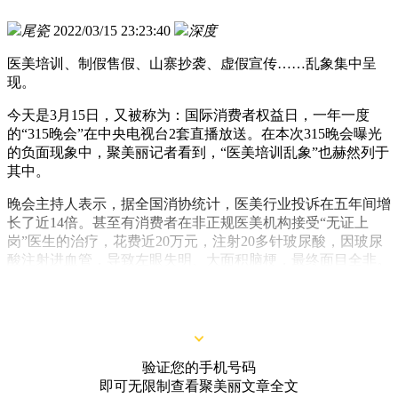
尾瓷
2022/03/15 23:23:40
深度
医美培训、制假售假、山寨抄袭、虚假宣传……乱象集中呈
现。
今天是3月15日，又被称为：国际消费者权益日，一年一度
的“315晚会”在中央电视台2套直播放送。在本次315晚会曝光
的负面现象中，聚美丽记者看到，“医美培训乱象”也赫然列于
其中。
晚会主持人表示，据全国消协统计，医美行业投诉在五年间增
长了近14倍。甚至有消费者在非正规医美机构接受“无证上
岗”医生的治疗，花费近20万元，注射20多针玻尿酸，因玻尿
酸注射进血管，导致左眼失明、大面积脑梗，最终面目全非。
315晚会最新曝光，医美培训“水太深”
验证您的手机号码
即可无限制查看聚美丽文章全文