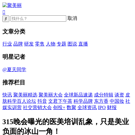
取消
文章分类
行业
品牌
研发
零售
人物
专题
图说
直播
明星记者
@夏天同学
推荐栏目
快讯
聚美丽精选
聚美丽大会
全球新品速递
成分特辑
谈资
皮
肤科学百人论坛
抖音
文君下午茶
科学品牌
东方香
中国妆
社
媒实训营
社交营销大会
创投+
数聚
全球资讯
IPO
财报
315晚会曝光的医美培训乱象，只是美业
负面的冰山一角！