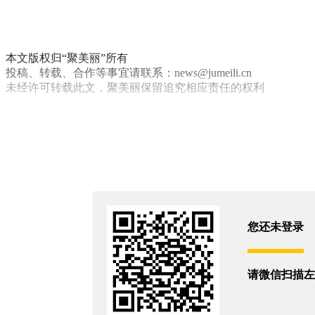
本文版权归“聚美丽”所有
投稿、转载、合作等事宜请联系：news@jumeili.cn
未经许可转载此文，聚美丽保留追究相应责任的权利
面膜
监管前线
你和7986位朋友浏览了这篇文章
评论
您还没有登录,
打开微信扫码登录
您还未登录
相关新闻
请微信扫描左
进口喷雾翻车，代理商被罚86万！