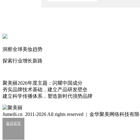
2026/8/7
又一白牌因虚假宣传翻车？
2026/8/5
知名日化企业“暴雷”！
2026/7/28
洞察全球美妆趋势
知名洗护品牌陷致癌诉讼
2026/7/24
探索行业增长新路
尾瓷
73
聚美丽2026年度主题：闪耀中国成分
夯实品牌技术基础，建立产品研发壁垒
建立科学传播体系，塑造新时代强势品牌
细胞级抗衰：功效护肤的下一轮大风口？
2026/07/24
Jumeili.cn 2011-2026 All rights reserved | 金华聚美网络科
业绩大涨，皮肤科巨头杀入全球美妆十强？
返回首页
2026/07/24
知名美妆进口商负债累累陷经营异常