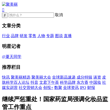
取消
文章分类
行业
品牌
研发
零售
人物
专题
图说
直播
明星记者
@夏天同学
推荐栏目
快讯
聚美丽精选
聚美丽大会
全球新品速递
成分特辑
谈资
皮
肤科学百人论坛
抖音
文君下午茶
科学品牌
东方香
中国妆
社
媒实训营
社交营销大会
创投+
数聚
全球资讯
IPO
财报
继续严惩重处！国家药监局强调化妆品监
管工作重点