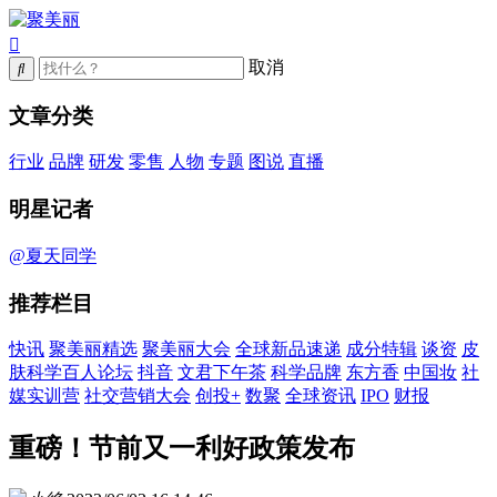
取消
文章分类
行业
品牌
研发
零售
人物
专题
图说
直播
明星记者
@夏天同学
推荐栏目
快讯
聚美丽精选
聚美丽大会
全球新品速递
成分特辑
谈资
皮
肤科学百人论坛
抖音
文君下午茶
科学品牌
东方香
中国妆
社
媒实训营
社交营销大会
创投+
数聚
全球资讯
IPO
财报
重磅！节前又一利好政策发布