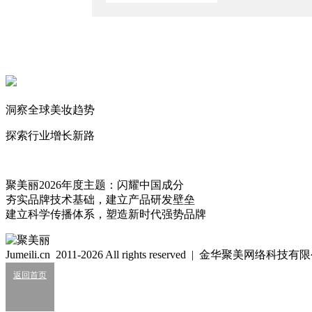
2026/8/7
又一白牌因虚假宣传翻车？
2026/8/5
知名日化企业“暴雷”！
2026/7/28
洞察全球美妆趋势
知名洗护品牌陷致癌诉讼
2026/7/24
探索行业增长新路
戴芷微
20
聚美丽2026年度主题：闪耀中国成分
夯实品牌技术基础，建立产品研发壁垒
建立科学传播体系，塑造新时代强势品牌
2026刚过半，20家美妆企业走向破产！
2026/07/27
Jumeili.cn 2011-2026 All rights reserved | 金华聚美网络科
5776万，新锐护发品牌易主！
返回首页
2026/07/25
备案半年破百，谁在领跑2026新原料“上半场”？