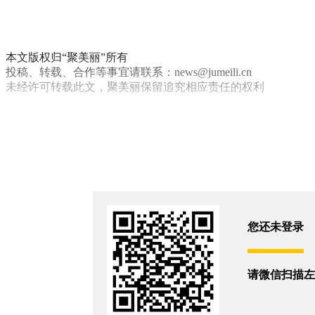
本文版权归“聚美丽”所有
投稿、转载、合作等事宜请联系：news@jumeili.cn
未经许可转载此文，聚美丽保留追究相应责任的权利
规范
直播
监管前线
你和6175位朋友浏览了这篇文章
评论
您还没有登录,
打开微信扫码登录
您还未登录
相关新闻
请微信扫描左
进口喷雾翻车，代理商被罚86万！