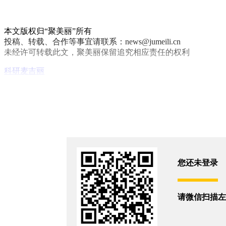
本文版权归“聚美丽”所有
投稿、转载、合作等事宜请联系：news@jumeili.cn
未经许可转载此文，聚美丽保留追究相应责任的权利
科研
麦吉丽
你和5711位朋友浏览了这篇文章
评论
您还没有登录,
打开微信扫码登录
您还未登录
相关新闻
请微信扫描左
跑红集团：一个把用户痛点翻译成科研命题的长期主义者
2026/6/25