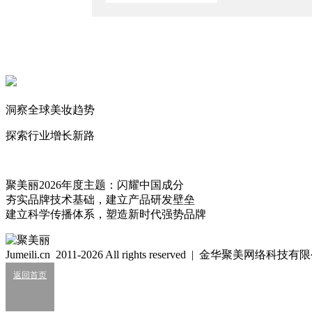
专访顶级研发天团：洞察全球抗衰老趋势
2026/5/25
并非1+1+1这么简单，关于“械妆食”融合的深度讨论
2026/5/21
抗衰老市场的下一波浪潮
洞察全球美妆趋势
2026/5/11
探索行业增长新路
布瓜
瞅你咋地？
135
聚美丽2026年度主题：闪耀中国成分
夯实品牌技术基础，建立产品研发壁垒
细胞级抗衰：功效护肤的下一轮大风口？
建立科学传播体系，塑造新时代强势品牌
2026/07/24
业绩大涨，皮肤科巨头杀入全球美妆十强？
Jumeili.cn 2011-2026 All rights reserved | 金华聚美网络科
2026/07/24
返回首页
知名美妆进口商负债累累陷经营异常
2026/07/24