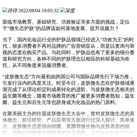
诗诗
2022/08/04 19:05:32
深度
面临市场教育、基础研究、功效验证等多方面的挑战，定位
于“微生态护肤”的品牌该如何落地发展、提升说服力？
当下，国内化妆品行业的护肤品领域已经进入“功效为王”的时
代，很多消费者不再对品牌的广告营销盲从，而是以查询与审
视的态度在购买产品。与此同时，护肤品也有了更多的细分赛
道和研究方向，各种不同的护肤理念以相应的科研基础为依
托，从不同角度来说服消费者。
“皮肤微生态”方向最初由跨国公司与国际品牌先行下场力推，
引发行业内的高度关注。时至今日，皮肤微生态在护肤领域逐
渐完成了从理论积淀到成果转化的进阶。与皮肤微生态相关的
益生菌等概念，随着市场教育的推广被更多消费者熟知，益生
菌、益生元和后生元等也跻身成为化妆品的热门原料。
在聚美丽主办的往届皮肤微生态大会中，曾对皮肤微生态的具
体概念、前沿研究、产品应用等方面进行过深入探讨。简单来
说，
皮肤微生态是指由细菌、真菌等微生物与皮肤表面的组
织、细胞分泌物等共同组成的生态系统。
从微生态护肤背后的