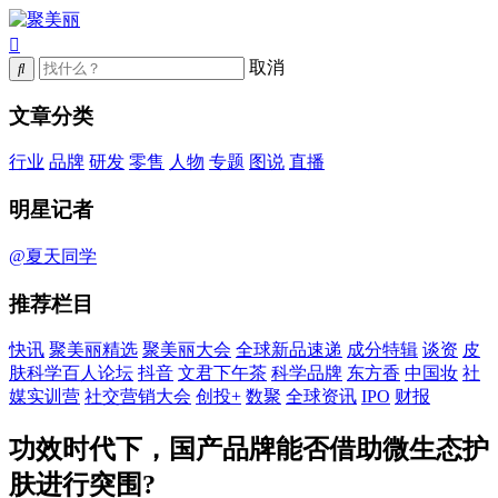
取消
文章分类
行业
品牌
研发
零售
人物
专题
图说
直播
明星记者
@夏天同学
推荐栏目
快讯
聚美丽精选
聚美丽大会
全球新品速递
成分特辑
谈资
皮
肤科学百人论坛
抖音
文君下午茶
科学品牌
东方香
中国妆
社
媒实训营
社交营销大会
创投+
数聚
全球资讯
IPO
财报
功效时代下，国产品牌能否借助微生态护
肤进行突围?