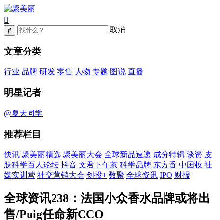
取消
文章分类
行业
品牌
研发
零售
人物
专题
图说
直播
明星记者
@夏天同学
推荐栏目
快讯
聚美丽精选
聚美丽大会
全球新品速递
成分特辑
谈资
皮
肤科学百人论坛
抖音
文君下午茶
科学品牌
东方香
中国妆
社
媒实训营
社交营销大会
创投+
数聚
全球资讯
IPO
财报
全球资讯238：法国小众香水品牌或将出
售/Puig任命新CCO