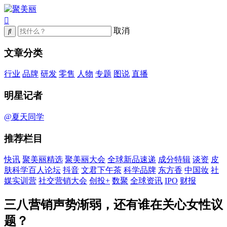
取消
文章分类
行业
品牌
研发
零售
人物
专题
图说
直播
明星记者
@夏天同学
推荐栏目
快讯
聚美丽精选
聚美丽大会
全球新品速递
成分特辑
谈资
皮
肤科学百人论坛
抖音
文君下午茶
科学品牌
东方香
中国妆
社
媒实训营
社交营销大会
创投+
数聚
全球资讯
IPO
财报
三八营销声势渐弱，还有谁在关心女性议
题？