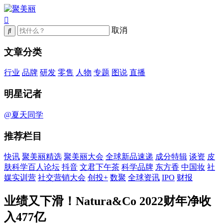
取消
文章分类
行业
品牌
研发
零售
人物
专题
图说
直播
明星记者
@夏天同学
推荐栏目
快讯
聚美丽精选
聚美丽大会
全球新品速递
成分特辑
谈资
皮
肤科学百人论坛
抖音
文君下午茶
科学品牌
东方香
中国妆
社
媒实训营
社交营销大会
创投+
数聚
全球资讯
IPO
财报
业绩又下滑！Natura&Co 2022财年净收
入477亿