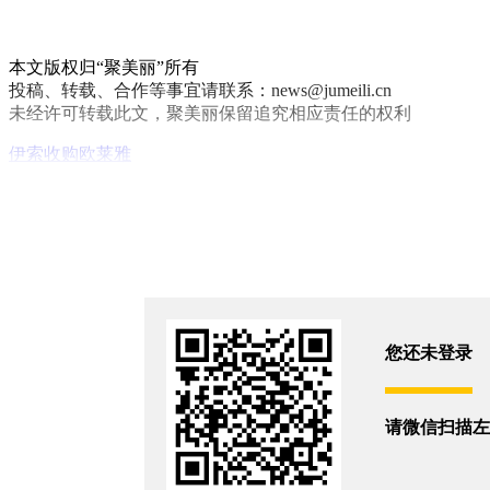
本文版权归“聚美丽”所有
投稿、转载、合作等事宜请联系：news@jumeili.cn
未经许可转载此文，聚美丽保留追究相应责任的权利
伊索
收购
欧莱雅
你和6403位朋友浏览了这篇文章
评论
您还没有登录,
打开微信扫码登录
您还未登录
相关新闻
请微信扫描左
LG看上的新锐美妆易主了？
2026/7/31