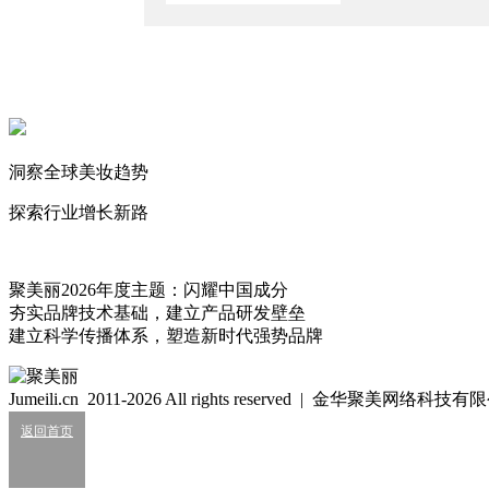
10亿级新锐品牌易主
2026/7/31
全球美妆TOP1集团全线增长
2026/7/31
负债近5亿，知名美妆企业靠“卖身”续命
洞察全球美妆趋势
2026/7/27
探索行业增长新路
洋流
171
聚美丽2026年度主题：闪耀中国成分
夯实品牌技术基础，建立产品研发壁垒
细胞级抗衰：功效护肤的下一轮大风口？
建立科学传播体系，塑造新时代强势品牌
2026/07/24
业绩大涨，皮肤科巨头杀入全球美妆十强？
Jumeili.cn 2011-2026 All rights reserved | 金华聚美网络科
2026/07/24
返回首页
知名美妆进口商负债累累陷经营异常
2026/07/24