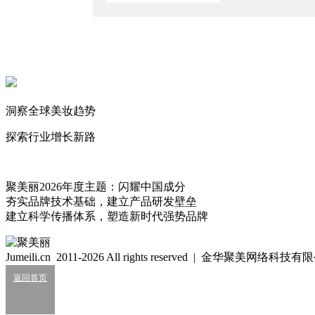
2026/8/6
知名新锐暴涨134%
2026/8/6
全球TOP集团5年首跌！
2026/8/5
洞察全球美妆趋势
亚太区领跑，德之馨上半年卖了近200亿
2026/8/1
探索行业增长新路
洋流
171
聚美丽2026年度主题：闪耀中国成分
夯实品牌技术基础，建立产品研发壁垒
建立科学传播体系，塑造新时代强势品牌
细胞级抗衰：功效护肤的下一轮大风口？
2026/07/24
Jumeili.cn 2011-2026 All rights reserved | 金华聚美网络科
美妆龙头代工厂净利连涨4年
返回首页
2026/07/22
业绩大涨，皮肤科巨头杀入全球美妆十强？