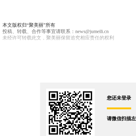
本文版权归“聚美丽”所有
投稿、转载、合作等事宜请联系：news@jumeili.cn
未经许可转载此文，聚美丽保留追究相应责任的权利
财报
科思股份
你和5703位朋友浏览了这篇文章
评论
您还没有登录,
打开微信扫码登录
您还未登录
相关新闻
请微信扫描左
中国区狂揽82亿，资生堂稳了？