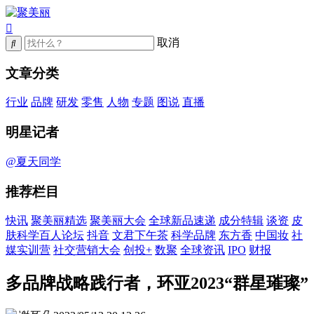
取消
文章分类
行业
品牌
研发
零售
人物
专题
图说
直播
明星记者
@夏天同学
推荐栏目
快讯
聚美丽精选
聚美丽大会
全球新品速递
成分特辑
谈资
皮
肤科学百人论坛
抖音
文君下午茶
科学品牌
东方香
中国妆
社
媒实训营
社交营销大会
创投+
数聚
全球资讯
IPO
财报
多品牌战略践行者，环亚2023“群星璀璨”