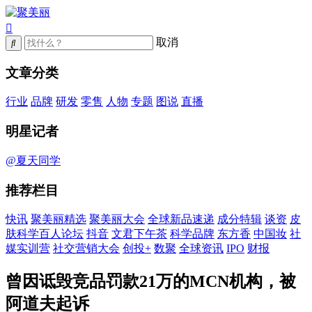
取消
文章分类
行业
品牌
研发
零售
人物
专题
图说
直播
明星记者
@夏天同学
推荐栏目
快讯
聚美丽精选
聚美丽大会
全球新品速递
成分特辑
谈资
皮
肤科学百人论坛
抖音
文君下午茶
科学品牌
东方香
中国妆
社
媒实训营
社交营销大会
创投+
数聚
全球资讯
IPO
财报
曾因诋毁竞品罚款21万的MCN机构，被
阿道夫起诉