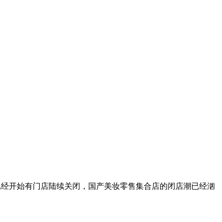
玩家就已经开始有门店陆续关闭，国产美妆零售集合店的闭店潮已经汹