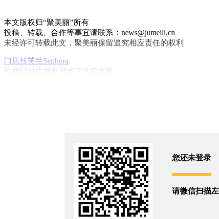
本文版权归“聚美丽”所有
投稿、转载、合作等事宜请联系：news@jumeili.cn
未经许可转载此文，聚美丽保留追究相应责任的权利
门店
丝芙兰Sephora
你和5201位朋友浏览了这篇文章
评论
您还没有登录,
打开微信扫码登录
您还未登录
相关新闻
请微信扫描左
LVMH又迎高层巨变！
2026/7/16