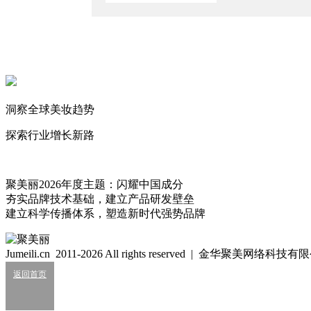
欧莱雅老将空降“丝芙兰对家”？
2026/7/15
高端美妆零售巨头又有新变动！
2026/7/9
丝芙兰“抢”了欧莱雅17年老将
2026/6/4
洞察全球美妆趋势
探索行业增长新路
言午
有趣可以当饭吃。
773
聚美丽2026年度主题：闪耀中国成分
细胞级抗衰：功效护肤的下一轮大风口？
夯实品牌技术基础，建立产品研发壁垒
2026/07/24
建立科学传播体系，塑造新时代强势品牌
业绩大涨，皮肤科巨头杀入全球美妆十强？
2026/07/24
Jumeili.cn 2011-2026 All rights reserved | 金华聚美网络科
返回首页
知名美妆进口商负债累累陷经营异常
2026/07/24