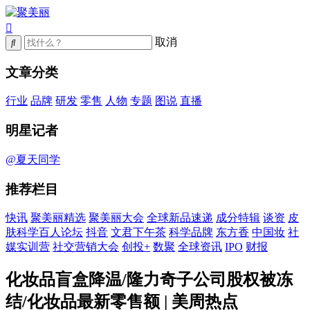
取消
文章分类
行业
品牌
研发
零售
人物
专题
图说
直播
明星记者
@夏天同学
推荐栏目
快讯
聚美丽精选
聚美丽大会
全球新品速递
成分特辑
谈资
皮
肤科学百人论坛
抖音
文君下午茶
科学品牌
东方香
中国妆
社
媒实训营
社交营销大会
创投+
数聚
全球资讯
IPO
财报
化妆品盲盒降温/隆力奇子公司股权被冻
结/化妆品最新零售额 | 美周热点