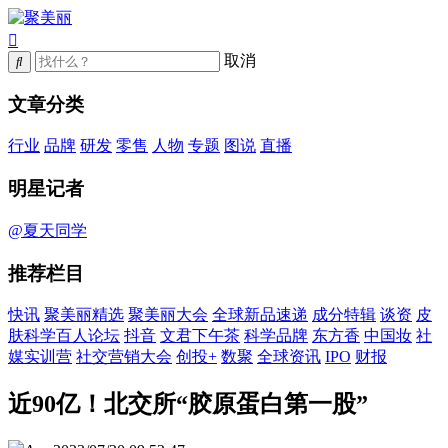
取消
文章分类
行业
品牌
研发
零售
人物
专题
图说
直播
明星记者
@夏天同学
推荐栏目
快讯
聚美丽精选
聚美丽大会
全球新品速递
成分特辑
谈资
皮
肤科学百人论坛
抖音
文君下午茶
科学品牌
东方香
中国妆
社
媒实训营
社交营销大会
创投+
数聚
全球资讯
IPO
财报
近90亿！北交所“胶原蛋白第一股”