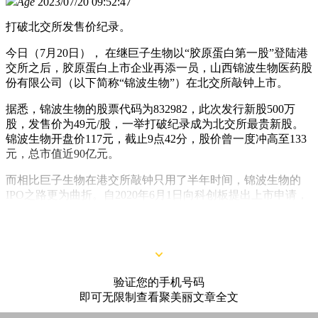
Age
2023/07/20 09:52:47
打破北交所发售价纪录。
今日（7月20日）， 在继巨子生物以“胶原蛋白第一股”登陆港
交所之后，胶原蛋白上市企业再添一员，山西锦波生物医药股
份有限公司（以下简称“锦波生物”）在北交所敲钟上市。
据悉，锦波生物的股票代码为832982，此次发行新股500万
股，发售价为49元/股，一举打破纪录成为北交所最贵新股。
锦波生物开盘价117元，截止9点42分，股价曾一度冲高至133
元，总市值近90亿元。
而相比巨子生物在港交所敲钟只用了半年时间，锦波生物的
IPO之路更为曲折。自2020年6月1日向科创板提出上市申请，
到2021年12月，锦波生物开始转战北交所，再到今日敲钟，耗
费近3年时间。
验证您的手机号码
即可无限制查看聚美丽文章全文