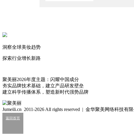
国货美妆的50亿，更多是靠销量硬堆出来的？
2026/6/1
负债千万，丸美代工厂宣告破产
2026/5/23
林清轩首次挤上榜！国货美妆TOP榜迎巨变
洞察全球美妆趋势
2026/4/28
探索行业增长新路
璞玉
251
聚美丽2026年度主题：闪耀中国成分
夯实品牌技术基础，建立产品研发壁垒
细胞级抗衰：功效护肤的下一轮大风口？
建立科学传播体系，塑造新时代强势品牌
2026/07/24
业绩大涨，皮肤科巨头杀入全球美妆十强？
Jumeili.cn 2011-2026 All rights reserved | 金华聚美网络科
2026/07/24
返回首页
知名美妆进口商负债累累陷经营异常
2026/07/24