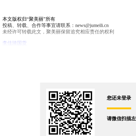
本文版权归“聚美丽”所有
投稿、转载、合作等事宜请联系：news@jumeili.cn
未经许可转载此文，聚美丽保留追究相应责任的权利
李佳琦
国货
你和4494位朋友浏览了这篇文章
评论
您还没有登录,
打开微信扫码登录
您还未登录
相关新闻
请微信扫描左
200-300元：国货美妆的宿命牢笼？
2026/6/25