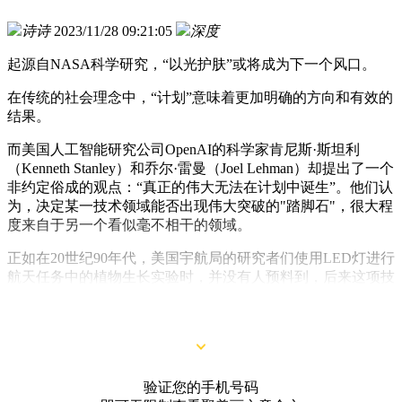
诗诗
2023/11/28 09:21:05
深度
起源自NASA科学研究，“以光护肤”或将成为下一个风口。
在传统的社会理念中，“计划”意味着更加明确的方向和有效的
结果。
而美国人工智能研究公司OpenAI的科学家肯尼斯·斯坦利
（Kenneth Stanley）和乔尔·雷曼（Joel Lehman）却提出了一个
非约定俗成的观点：“真正的伟大无法在计划中诞生”。他们认
为，决定某一技术领域能否出现伟大突破的"踏脚石"，很大程
度来自于另一个看似毫不相干的领域。
正如在20世纪90年代，美国宇航局的研究者们使用LED灯进行
航天任务中的植物生长实验时，并没有人预料到，后来这项技
术会被用于辅助治疗伤口愈合。如今，LED光疗与轻医美、美
容仪甚至护肤品打配合，逐渐成为一种流行的护肤方式。
验证您的手机号码