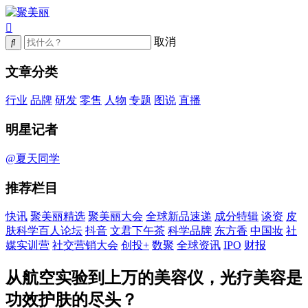
取消
文章分类
行业
品牌
研发
零售
人物
专题
图说
直播
明星记者
@夏天同学
推荐栏目
快讯
聚美丽精选
聚美丽大会
全球新品速递
成分特辑
谈资
皮
肤科学百人论坛
抖音
文君下午茶
科学品牌
东方香
中国妆
社
媒实训营
社交营销大会
创投+
数聚
全球资讯
IPO
财报
从航空实验到上万的美容仪，光疗美容是
功效护肤的尽头？