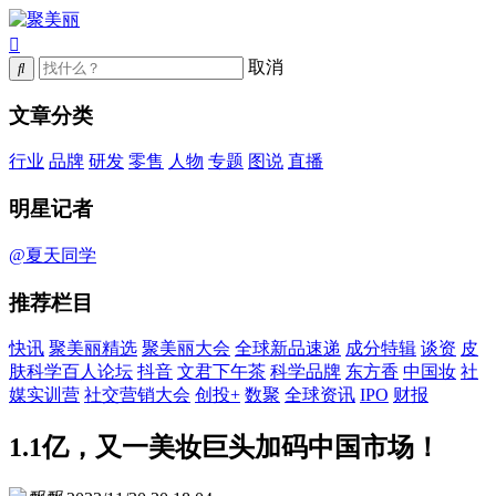
取消
文章分类
行业
品牌
研发
零售
人物
专题
图说
直播
明星记者
@夏天同学
推荐栏目
快讯
聚美丽精选
聚美丽大会
全球新品速递
成分特辑
谈资
皮
肤科学百人论坛
抖音
文君下午茶
科学品牌
东方香
中国妆
社
媒实训营
社交营销大会
创投+
数聚
全球资讯
IPO
财报
1.1亿，又一美妆巨头加码中国市场！