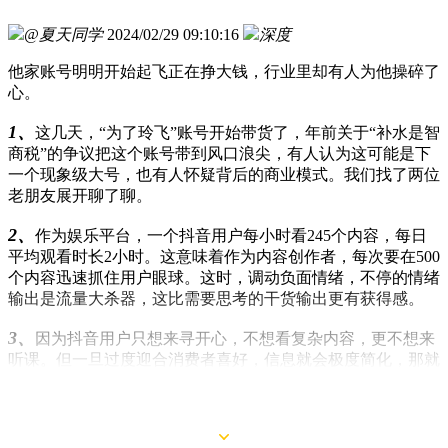
@夏天同学
2024/02/29 09:10:16
深度
他家账号明明开始起飞正在挣大钱，行业里却有人为他操碎了
心。
1、
这几天，“为了玲飞”账号开始带货了，年前关于“补水是智
商税”的争议把这个账号带到风口浪尖，有人认为这可能是下
一个现象级大号，也有人怀疑背后的商业模式。我们找了两位
老朋友展开聊了聊。
2、
作为娱乐平台，一个抖音用户每小时看245个内容，每日
平均观看时长2小时。这意味着作为内容创作者，每次要在500
个内容迅速抓住用户眼球。这时，调动负面情绪，不停的情绪
输出是流量大杀器，这比需要思考的干货输出更有获得感。
3、
因为抖音用户只想来寻开心，不想看复杂内容，更不想来
听课。但一旦过度迎合消费者喜好，信息就会极度简化，那就
容易剑走偏锋，成为算法和情绪的奴隶。抖音对于化妆品的科
学传播非常不合适，在它上面的传播是个新课题。