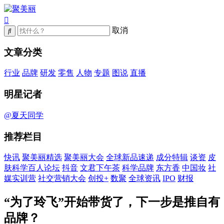
取消
文章分类
行业
品牌
研发
零售
人物
专题
图说
直播
明星记者
@夏天同学
推荐栏目
快讯
聚美丽精选
聚美丽大会
全球新品速递
成分特辑
谈资
皮
肤科学百人论坛
抖音
文君下午茶
科学品牌
东方香
中国妆
社
媒实训营
社交营销大会
创投+
数聚
全球资讯
IPO
财报
“为了玲飞”开始带货了，下一步是推自有
品牌？