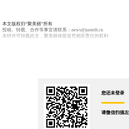
本文版权归“聚美丽”所有
投稿、转载、合作等事宜请联系：news@jumeili.cn
未经许可转载此文，聚美丽保留追究相应责任的权利
薇诺娜
财报
贝泰妮
你和8047位朋友浏览了这篇文章
评论
您还没有登录,
打开微信扫码登录
您还未登录
相关新闻
请微信扫描左
全球代工巨头上半年净利大增33.3%