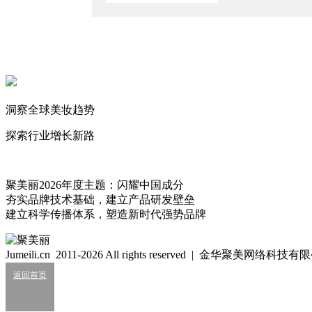
2026/8/7
知名日企营业利润跌超41%
2026/8/7
“美妆英伟达”大涨36%！
2026/8/7
洞察全球美妆趋势
中国区狂揽82亿，资生堂稳了？
2026/8/6
探索行业增长新路
谢耳朵
不努力也不放弃。
443
聚美丽2026年度主题：闪耀中国成分
夯实品牌技术基础，建立产品研发壁垒
建立科学传播体系，塑造新时代强势品牌
细胞级抗衰：功效护肤的下一轮大风口？
2026/07/24
Jumeili.cn 2011-2026 All rights reserved | 金华聚美网络科
业绩大涨，皮肤科巨头杀入全球美妆十强？
返回首页
2026/07/24
知名美妆进口商负债累累陷经营异常