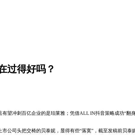
在过得好吗？
有望冲刺百亿企业的是珀莱雅；凭借ALL IN抖音策略成功“翻
公司头把交椅的贝泰妮，显得有些“落寞”，截至发稿前贝泰妮的市