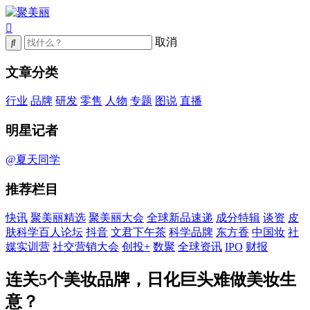
取消
文章分类
行业
品牌
研发
零售
人物
专题
图说
直播
明星记者
@夏天同学
推荐栏目
快讯
聚美丽精选
聚美丽大会
全球新品速递
成分特辑
谈资
皮
肤科学百人论坛
抖音
文君下午茶
科学品牌
东方香
中国妆
社
媒实训营
社交营销大会
创投+
数聚
全球资讯
IPO
财报
连关5个美妆品牌，日化巨头难做美妆生
意？