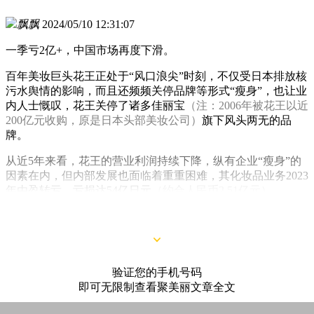
飘飘
2024/05/10 12:31:07
一季亏2亿+，中国市场再度下滑。
百年美妆巨头花王正处于“风口浪尖”时刻，不仅受日本排放核
污水舆情的影响，而且还频频关停品牌等形式“瘦身”，也让业
内人士慨叹，花王关停了诸多佳丽宝
（注：2006年被花王以近
200亿元收购，原是日本头部美妆公司）
旗下风头两无的品
牌。
从近5年来看，花王的营业利润持续下降，纵有企业“瘦身”的
因素在内，但内部发展也面临着重重困难，其化妆品业务2023
年由盈转亏，亏损达54亿日元
（约合人民币2.51亿元）
。
验证您的手机号码
即可无限制查看聚美丽文章全文