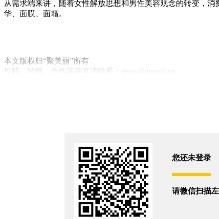
从需求端来讲，随着女性解放思想和男性美容观念的转变，消
华、面膜、面霜。
本文版权归“聚美丽”所有
投稿、转载、合作等事宜请联系：news@jumeili.cn
未经许可转载此文，聚美丽保留追究相应责任的权利
你和6952位朋友浏览了这篇文章
评论
您还未登录
您还没有登录,
打开微信扫码登录
相关新闻
请微信扫描左