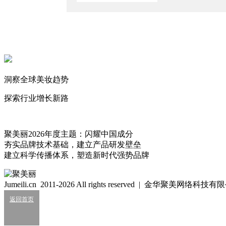
爆款PDRN面霜被曝检出苏丹红？
2026/7/27
知名新锐暴涨134%
2026/8/6
高端美妆零售巨头又有新变动！
2026/7/9
洞察全球美妆趋势
卖厂回血，TOP级美妆剑指全球前三
探索行业增长新路
2026/7/27
顶流韩妆在华双位数下滑
2026/7/30
聚美丽2026年度主题：闪耀中国成分
夯实品牌技术基础，建立产品研发壁垒
华伦天奴加码高端香氛？
建立科学传播体系，塑造新时代强势品牌
2026/7/15
这一护发“头牌”被国际巨头拿下！
Jumeili.cn 2011-2026 All rights reserved | 金华聚美网络科
2026/7/23
返回首页
珀莱雅前高管创新品牌能成吗？
2026/7/17