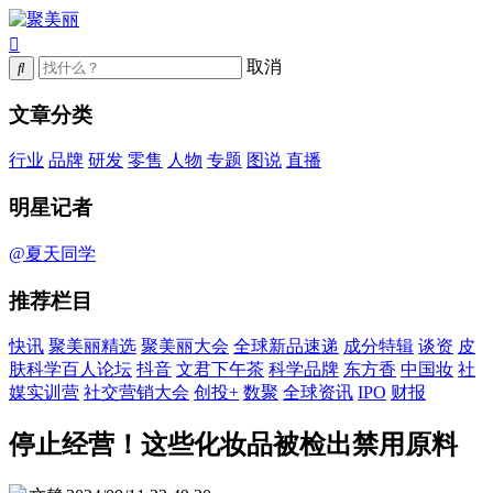
取消
文章分类
行业
品牌
研发
零售
人物
专题
图说
直播
明星记者
@夏天同学
推荐栏目
快讯
聚美丽精选
聚美丽大会
全球新品速递
成分特辑
谈资
皮
肤科学百人论坛
抖音
文君下午茶
科学品牌
东方香
中国妆
社
媒实训营
社交营销大会
创投+
数聚
全球资讯
IPO
财报
停止经营！这些化妆品被检出禁用原料