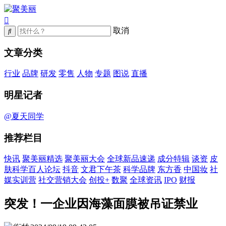
取消
文章分类
行业
品牌
研发
零售
人物
专题
图说
直播
明星记者
@夏天同学
推荐栏目
快讯
聚美丽精选
聚美丽大会
全球新品速递
成分特辑
谈资
皮
肤科学百人论坛
抖音
文君下午茶
科学品牌
东方香
中国妆
社
媒实训营
社交营销大会
创投+
数聚
全球资讯
IPO
财报
突发！一企业因海藻面膜被吊证禁业