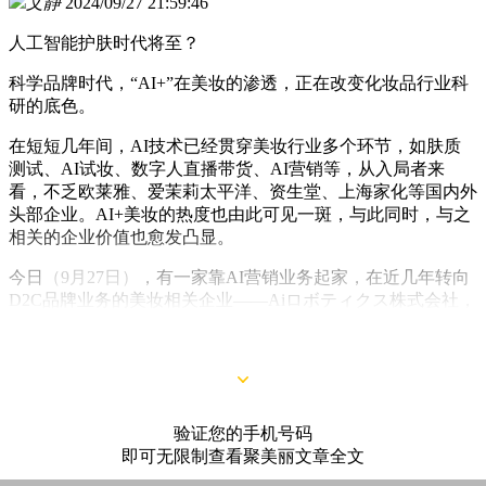
文静
2024/09/27 21:59:46
人工智能护肤时代将至？
科学品牌时代，“AI+”在美妆的渗透，正在改变化妆品行业科
研的底色。
在短短几年间，AI技术已经贯穿美妆行业多个环节，如肤质
测试、AI试妆、数字人直播带货、AI营销等，从入局者来
看，不乏欧莱雅、爱茉莉太平洋、资生堂、上海家化等国内外
头部企业。AI+美妆的热度也由此可见一斑，与此同时，与之
相关的企业价值也愈发凸显。
今日
（9月27日）
，有一家靠AI营销业务起家，在近几年转向
D2C品牌业务的美妆相关企业——Aiロボティクス株式会社，
英文名：Ai ROBOTICS INC.
（日本护肤品牌Yunth母公司）
就
迈出了资本化的关键一步。
验证您的手机号码
即可无限制查看聚美丽文章全文