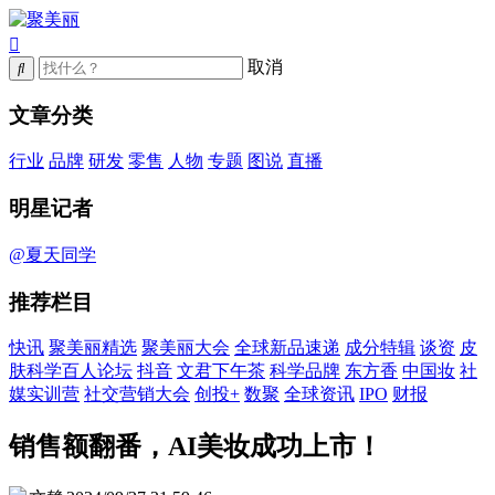
取消
文章分类
行业
品牌
研发
零售
人物
专题
图说
直播
明星记者
@夏天同学
推荐栏目
快讯
聚美丽精选
聚美丽大会
全球新品速递
成分特辑
谈资
皮
肤科学百人论坛
抖音
文君下午茶
科学品牌
东方香
中国妆
社
媒实训营
社交营销大会
创投+
数聚
全球资讯
IPO
财报
销售额翻番，AI美妆成功上市！