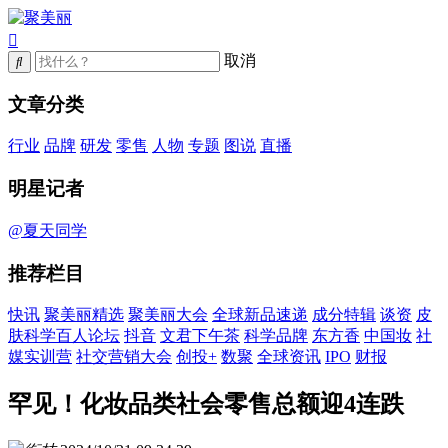
取消
文章分类
行业
品牌
研发
零售
人物
专题
图说
直播
明星记者
@夏天同学
推荐栏目
快讯
聚美丽精选
聚美丽大会
全球新品速递
成分特辑
谈资
皮
肤科学百人论坛
抖音
文君下午茶
科学品牌
东方香
中国妆
社
媒实训营
社交营销大会
创投+
数聚
全球资讯
IPO
财报
罕见！化妆品类社会零售总额迎4连跌