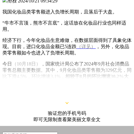
衔枝
2024/10/21 09:34:29
我国化妆品类零售额进入负增长周期，且落后于大盘。
“牛市不言顶，熊市不言底”，这话放在化妆品行业也同样适
用。
经济下行，今年化妆品生意难做，在数据层面得到了具象化体
现。目前，进口化妆品金额已5连跌
（详见）
，另外，化妆品
类零售额如今也进入了负增长周期。
今日
（10月18日）
，国家统计局公布了2024年9月社会消费品
零售总额主要数据。其中，9月化妆品类零售额为329亿元，同
比下滑4.5%，环比增速3.1%，
相较于8月的环比增速30.2%大
幅下滑
；1-9月化妆品类零售总额为3069亿元，同比下滑了
1%。
验证您的手机号码
即可无限制查看聚美丽文章全文