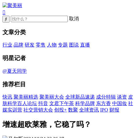
取消
文章分类
行业
品牌
研发
零售
人物
专题
图说
直播
明星记者
@夏天同学
推荐栏目
快讯
聚美丽精选
聚美丽大会
全球新品速递
成分特辑
谈资
皮
肤科学百人论坛
抖音
文君下午茶
科学品牌
东方香
中国妆
社
媒实训营
社交营销大会
创投+
数聚
全球资讯
IPO
财报
增速超欧莱雅，它稳了吗？