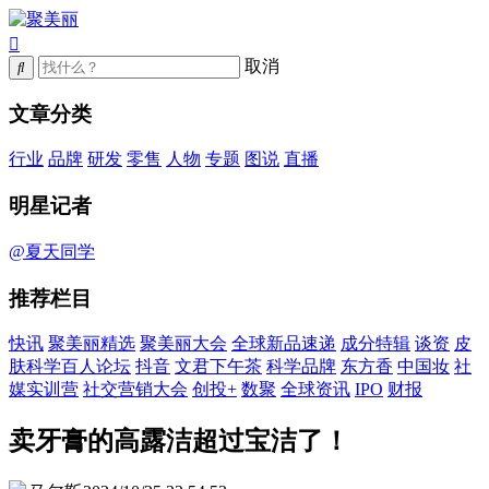
取消
文章分类
行业
品牌
研发
零售
人物
专题
图说
直播
明星记者
@夏天同学
推荐栏目
快讯
聚美丽精选
聚美丽大会
全球新品速递
成分特辑
谈资
皮
肤科学百人论坛
抖音
文君下午茶
科学品牌
东方香
中国妆
社
媒实训营
社交营销大会
创投+
数聚
全球资讯
IPO
财报
卖牙膏的高露洁超过宝洁了！