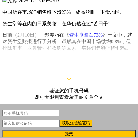
文静
2025/02/13 09:57:03
中国所在市场净销售额下滑23%，成高丝唯一下滑地区。
资生堂等在内的日系美妆，在华仍然在过“苦日子”。
日前
（2月10日）
，聚美丽在《
资生堂暴跌73%
》一文中，就
对资生堂财报进行了分析，虽然其在中国市场微增0.8%，但
排除汇率、业务转让和收购等因素，实际销售额下降4.6%。
另一日妆巨头花王集团2024年经营收入虽同比大增144.3%，
但其亚洲市场
（不含日本）
销售整体销售额下滑4.6%。
验证您的手机号码
即可无限制查看聚美丽文章全文
获取短信验证码
提交