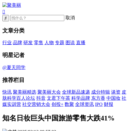
取消
文章分类
行业
品牌
研发
零售
人物
专题
图说
直播
明星记者
@夏天同学
推荐栏目
快讯
聚美丽精选
聚美丽大会
全球新品速递
成分特辑
谈资
皮
肤科学百人论坛
抖音
文君下午茶
科学品牌
东方香
中国妆
社
媒实训营
社交营销大会
创投+
数聚
全球资讯
IPO
财报
知名日妆巨头中国旅游零售大跌41%