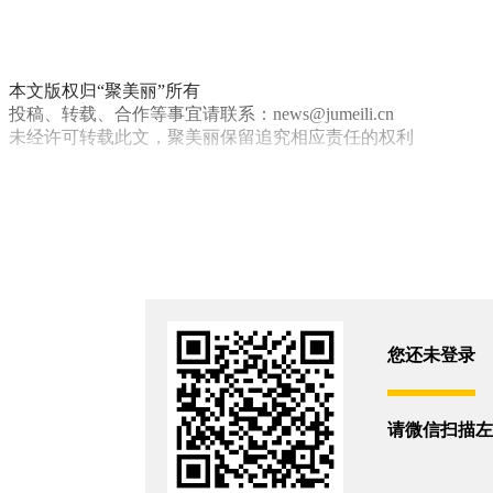
本文版权归“聚美丽”所有
投稿、转载、合作等事宜请联系：news@jumeili.cn
未经许可转载此文，聚美丽保留追究相应责任的权利
上美集团
彩妆
你和5052位朋友浏览了这篇文章
评论
您还没有登录,
打开微信扫码登录
您还未登录
相关新闻
请微信扫描左
“美妆英伟达”大涨36%！