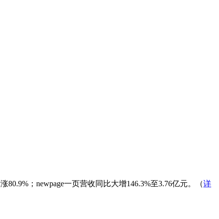
涨80.9%；newpage一页营收同比大增146.3%至3.76亿元。（
详