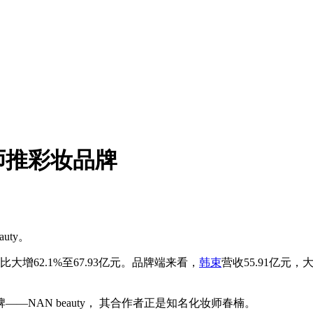
师推彩妆品牌
uty。
大增62.1%至67.93亿元。品牌端来看，
韩束
营收55.91亿元，大
NAN beauty， 其合作者正是知名化妆师春楠。