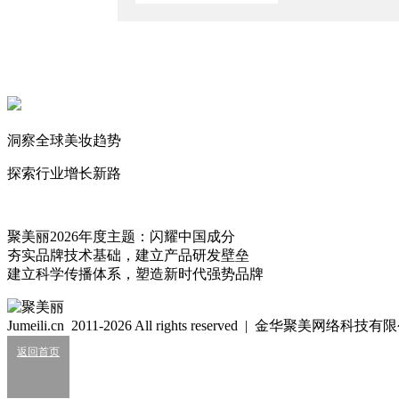
2026/8/7
知名美妆进口商负债累累陷经营异常
2026/7/24
知名平价彩妆还在大跌！
2026/7/23
洞察全球美妆趋势
“美妆英伟达”进军平价护发赛道
2026/6/18
探索行业增长新路
璞玉
251
聚美丽2026年度主题：闪耀中国成分
夯实品牌技术基础，建立产品研发壁垒
建立科学传播体系，塑造新时代强势品牌
细胞级抗衰：功效护肤的下一轮大风口？
2026/07/24
Jumeili.cn 2011-2026 All rights reserved | 金华聚美网络科
业绩大涨，皮肤科巨头杀入全球美妆十强？
返回首页
2026/07/24
知名美妆进口商负债累累陷经营异常