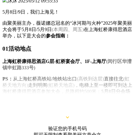
沐沐
2025/05/12 09:55:33
5月8日/9日，我们上海见！
由聚美丽主办，薇诺娜总冠名的“冰河期与火种”2025年聚美丽
大会将于5月8日/5月9日
(本周四、周五)
在上海虹桥康得思酒店
举办，以下是大会的
参会指南：
01活动地点
上海虹桥康得思酒店G层-虹桥宴会厅、1F-上海厅
(闵行区华漕
镇申虹路333号)
PS：
从上海虹桥高铁站/地铁站出口
(高铁到达层)
直接往北
(虹
桥天地方向)
走到明阁
(虹桥天地店)
，电梯上至一楼即可到达上
海虹桥康得思酒店参加大会，总路程约500米；
5月8日分会场
位置在G层-虹桥宴会厅，5月9日主会场位置在1F-上海厅
，请
注意沿途指示牌！
验证您的手机号码
即可无限制查看聚美丽文章全文