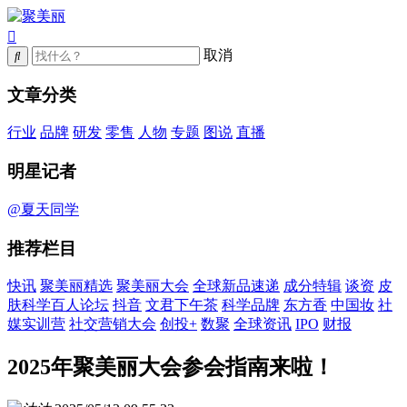
取消
文章分类
行业
品牌
研发
零售
人物
专题
图说
直播
明星记者
@夏天同学
推荐栏目
快讯
聚美丽精选
聚美丽大会
全球新品速递
成分特辑
谈资
皮
肤科学百人论坛
抖音
文君下午茶
科学品牌
东方香
中国妆
社
媒实训营
社交营销大会
创投+
数聚
全球资讯
IPO
财报
2025年聚美丽大会参会指南来啦！