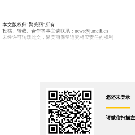
本文版权归“聚美丽”所有
投稿、转载、合作等事宜请联系：news@jumeili.cn
未经许可转载此文，聚美丽保留追究相应责任的权利
己出
婴童
你和2981位朋友浏览了这篇文章
评论
您还没有登录,
打开微信扫码登录
您还未登录
相关新闻
请微信扫描左
拆解婴童护肤品牌newpage一页，对“做题式父母”的洞察和科