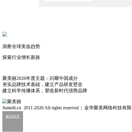
2025/5/7
儿童毒面霜“寄生”消字号复活？
2025/2/17
屡禁不止的违规添加，婴童产品何去何从？
2023/12/1
洞察全球美妆趋势
最新通报，金发拉比、红色蜗牛生产企业又双叒被“点名”
2023/10/26
探索行业增长新路
聚美丽
3199
聚美丽2026年度主题：闪耀中国成分
夯实品牌技术基础，建立产品研发壁垒
建立科学传播体系，塑造新时代强势品牌
细胞级抗衰：功效护肤的下一轮大风口？
2026/07/24
Jumeili.cn 2011-2026 All rights reserved | 金华聚美网络科
业绩大涨，皮肤科巨头杀入全球美妆十强？
返回首页
2026/07/24
知名美妆进口商负债累累陷经营异常