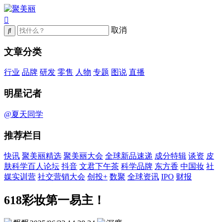
取消
文章分类
行业
品牌
研发
零售
人物
专题
图说
直播
明星记者
@夏天同学
推荐栏目
快讯
聚美丽精选
聚美丽大会
全球新品速递
成分特辑
谈资
皮
肤科学百人论坛
抖音
文君下午茶
科学品牌
东方香
中国妆
社
媒实训营
社交营销大会
创投+
数聚
全球资讯
IPO
财报
618彩妆第一易主！