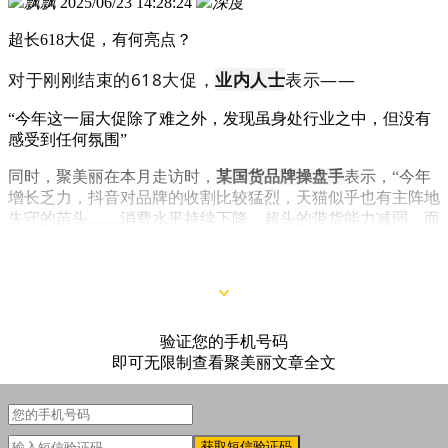
飘飘
2025/06/23 14:28:24
深度
超长618大促，有何亮点？
对于刚刚结束的618大促，
业内人士
表示——
“今年这一届大促除了难之外，发现虽身处行业之中，但没有
感受到任何氛围”
同时，聚美丽在本月走访时，
某国货品牌操盘手
表示，“今年
增长乏力，抖音对品牌的收割比较猛烈，天猫似乎也有主阵地
失守的苗头……消费水平持续下降，超头的带货能力减弱，而
且更致命的是‘概念故事’好像不灵了。只有更庞大且证据链完
善的创新故事可能会促成新一轮的增长。”
验证您的手机号码
即可无限制查看聚美丽文章全文
获取短信验证码