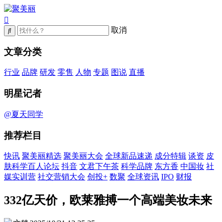
取消
文章分类
行业
品牌
研发
零售
人物
专题
图说
直播
明星记者
@夏天同学
推荐栏目
快讯
聚美丽精选
聚美丽大会
全球新品速递
成分特辑
谈资
皮
肤科学百人论坛
抖音
文君下午茶
科学品牌
东方香
中国妆
社
媒实训营
社交营销大会
创投+
数聚
全球资讯
IPO
财报
332亿天价，欧莱雅搏一个高端美妆未来