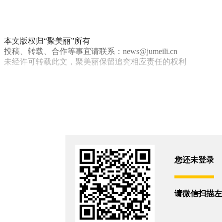
本文版权归“聚美丽”所有
投稿、转载、合作等事宜请联系：news@jumeili.cn
未经许可转载此文，聚美丽保留追究相应责任的权利
直播带货
儿童用品
你和2208位朋友浏览了这篇文章
评论
您还没有登录,
打开微信扫码登录
您还未登录
相关新闻
请微信扫描左
立案调查！隐瞒成分的美妆品牌翻车了？