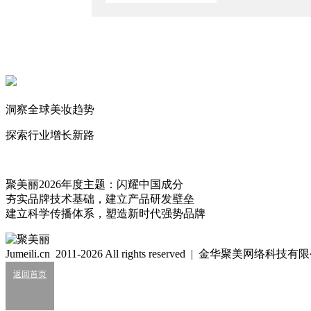
2026/3/12
千万粉丝网红带货化妆品翻车
2026/1/16
三只羊复播，娇润泉卖不动了？
2026/1/14
洞察全球美妆趋势
30万佣金0成交！千万粉网红成被告
2025/9/30
探索行业增长新路
苹果
177
聚美丽2026年度主题：闪耀中国成分
夯实品牌技术基础，建立产品研发壁垒
建立科学传播体系，塑造新时代强势品牌
细胞级抗衰：功效护肤的下一轮大风口？
2026/07/24
Jumeili.cn 2011-2026 All rights reserved | 金华聚美网络科
业绩大涨，皮肤科巨头杀入全球美妆十强？
返回首页
2026/07/24
知名美妆进口商负债累累陷经营异常