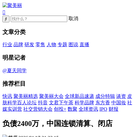
取消
文章分类
行业
品牌
研发
零售
人物
专题
图说
直播
明星记者
@夏天同学
推荐栏目
快讯
聚美丽精选
聚美丽大会
全球新品速递
成分特辑
谈资
皮
肤科学百人论坛
抖音
文君下午茶
科学品牌
东方香
中国妆
社
媒实训营
社交营销大会
创投+
数聚
全球资讯
IPO
财报
负债2400万，中国连锁清算、闭店