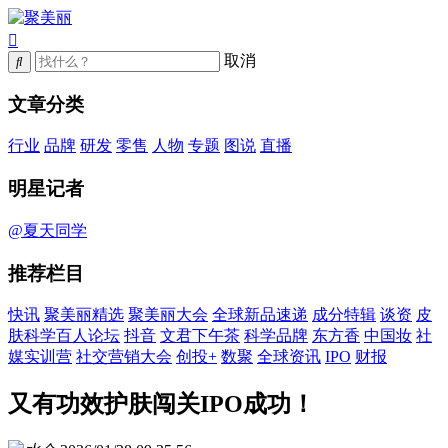
取消
文章分类
行业
品牌
研发
零售
人物
专题
图说
直播
明星记者
@夏天同学
推荐栏目
快讯
聚美丽精选
聚美丽大会
全球新品速递
成分特辑
谈资
皮
肤科学百人论坛
抖音
文君下午茶
科学品牌
东方香
中国妆
社
媒实训营
社交营销大会
创投+
数聚
全球资讯
IPO
财报
又有功效护肤闯关IPO成功！